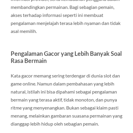
membandingkan permainan. Bagi sebagian pemain,
akses terhadap informasi seperti ini membuat
pengalaman menjelajah terasa lebih nyaman dan tidak
asal memilih.
Pengalaman Gacor yang Lebih Banyak Soal
Rasa Bermain
Kata gacor memang sering terdengar di dunia slot dan
game online. Namun dalam pembahasan yang lebih
natural, istilah ini bisa dipahami sebagai pengalaman
bermain yang terasa aktif, tidak monoton, dan punya
ritme yang menyenangkan. Bukan sebagai klaim pasti
menang, melainkan gambaran suasana permainan yang
dianggap lebih hidup oleh sebagian pemain.