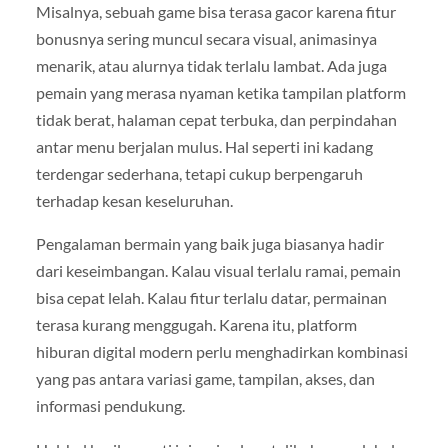
Misalnya, sebuah game bisa terasa gacor karena fitur
bonusnya sering muncul secara visual, animasinya
menarik, atau alurnya tidak terlalu lambat. Ada juga
pemain yang merasa nyaman ketika tampilan platform
tidak berat, halaman cepat terbuka, dan perpindahan
antar menu berjalan mulus. Hal seperti ini kadang
terdengar sederhana, tetapi cukup berpengaruh
terhadap kesan keseluruhan.
Pengalaman bermain yang baik juga biasanya hadir
dari keseimbangan. Kalau visual terlalu ramai, pemain
bisa cepat lelah. Kalau fitur terlalu datar, permainan
terasa kurang menggugah. Karena itu, platform
hiburan digital modern perlu menghadirkan kombinasi
yang pas antara variasi game, tampilan, akses, dan
informasi pendukung.