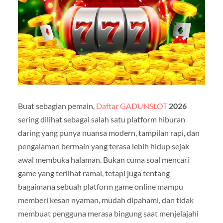
Buat sebagian pemain,
Daftar GADUNSLOT
2026
sering dilihat sebagai salah satu platform hiburan
daring yang punya nuansa modern, tampilan rapi, dan
pengalaman bermain yang terasa lebih hidup sejak
awal membuka halaman. Bukan cuma soal mencari
game yang terlihat ramai, tetapi juga tentang
bagaimana sebuah platform game online mampu
memberi kesan nyaman, mudah dipahami, dan tidak
membuat pengguna merasa bingung saat menjelajahi