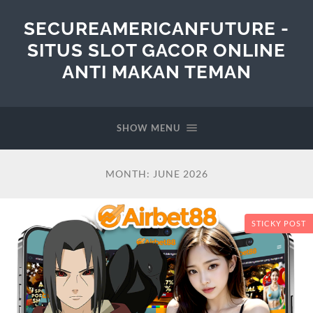
SECUREAMERICANFUTURE -
SITUS SLOT GACOR ONLINE
ANTI MAKAN TEMAN
SHOW MENU
MONTH:
JUNE 2026
STICKY POST