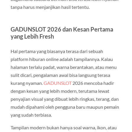
tanpa harus menjanjikan hasil tertentu.
GADUNSLOT 2026 dan Kesan Pertama
yang Lebih Fresh
Hal pertama yang biasanya terasa dari sebuah
platform hiburan online adalah tampilannya. Kalau
halaman terlalu padat, warna berantakan, atau menu
sulit dicari, pengalaman awal bisa langsung terasa
kurang nyaman.
GADUNSLOT
2026 mencoba hadir
dengan kesan yang lebih modern, terutama lewat
penyajian visual yang dibuat lebih ringkas, terang, dan
mudah dipahami oleh pengguna baru maupun pemain
yang sudah terbiasa.
Tampilan modern bukan hanya soal warna, ikon, atau