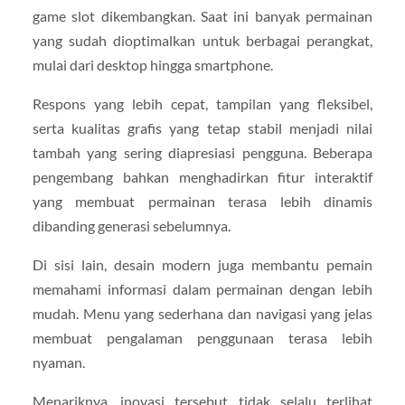
game slot dikembangkan. Saat ini banyak permainan
yang sudah dioptimalkan untuk berbagai perangkat,
mulai dari desktop hingga smartphone.
Respons yang lebih cepat, tampilan yang fleksibel,
serta kualitas grafis yang tetap stabil menjadi nilai
tambah yang sering diapresiasi pengguna. Beberapa
pengembang bahkan menghadirkan fitur interaktif
yang membuat permainan terasa lebih dinamis
dibanding generasi sebelumnya.
Di sisi lain, desain modern juga membantu pemain
memahami informasi dalam permainan dengan lebih
mudah. Menu yang sederhana dan navigasi yang jelas
membuat pengalaman penggunaan terasa lebih
nyaman.
Menariknya, inovasi tersebut tidak selalu terlihat