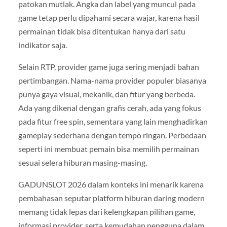
patokan mutlak. Angka dan label yang muncul pada
game tetap perlu dipahami secara wajar, karena hasil
permainan tidak bisa ditentukan hanya dari satu
indikator saja.
Selain RTP, provider game juga sering menjadi bahan
pertimbangan. Nama-nama provider populer biasanya
punya gaya visual, mekanik, dan fitur yang berbeda.
Ada yang dikenal dengan grafis cerah, ada yang fokus
pada fitur free spin, sementara yang lain menghadirkan
gameplay sederhana dengan tempo ringan. Perbedaan
seperti ini membuat pemain bisa memilih permainan
sesuai selera hiburan masing-masing.
GADUNSLOT 2026 dalam konteks ini menarik karena
pembahasan seputar platform hiburan daring modern
memang tidak lepas dari kelengkapan pilihan game,
informasi provider, serta kemudahan pengguna dalam