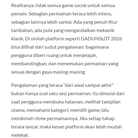
Realitanya, tidak semua game cocok untuk semua
pemain. Sebagian permainan terasa lebih intens,
sebagian lainnya lebih santai. Ada yang penuh fitur
tambahan, ada pula yang mengandalkan mekanik
klasik. Di sinilah platform seperti GADUNSLOT 2026
bisa dilihat dari sudut pengalaman: bagaimana
pengguna diberi ruang untuk menjelajah,
membandingkan, dan menemukan permainan yang
sesuai dengan gaya masing-masing.
Pengalaman yang terasa “dari awal sampai akhir”
bukan hanya soal satu sesi permainan. Itu dimulai dari
saat pengguna membuka halaman, melihat tampilan
utama, memahami kategori, memilih game, lalu
menikmati ritme permainannya. Jika setiap tahap
terasa lancar, maka kesan platform akan lebih mudah
melekat.