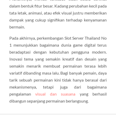
dalam bentuk fitur besar. Kadang perubahan kecil pada
tata letak, animasi, atau efek visual justru memberikan
dampak yang cukup signifikan terhadap kenyamanan
bermain.
Pada akhirnya, perkembangan Slot Server Thailand No
1 menunjukkan bagaimana dunia game digital terus
beradaptasi dengan kebutuhan pengguna modern.
Inovasi tema yang semakin kreatif dan desain yang
semakin menarik membuat permainan terasa lebih
variatif dibanding masa lalu. Bagi banyak pemain, daya
tarik sebuah permainan kini tidak hanya berasal dari
mekanismenya, tetapi juga dari bagaimana
pengalaman
visual dan suasana
yang berhasil
dibangun sepanjang permainan berlangsung.