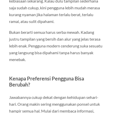
kebiasaan sekarang. Kalau dulu tampilan sederhana
saja sudah cukup, kini pengguna lebih mudah merasa
kurang nyaman jika halaman terlalu berat, terlalu
ramai, atau sulit dipahami.
Bukan berarti semua harus serba mewah. Kadang
justru tampilan yang bersih dan alur yang jelas terasa
lebih enak. Pengguna modern cenderung suka sesuatu
yang langsung bisa dipahami tanpa harus banyak
menebak.
Kenapa Preferensi Pengguna Bisa
Berubah?
Jawabannya cukup dekat dengan kehidupan sehari-
hari. Orang makin sering menggunakan ponsel untuk
hampir semua hal. Mulai dari membaca informasi,