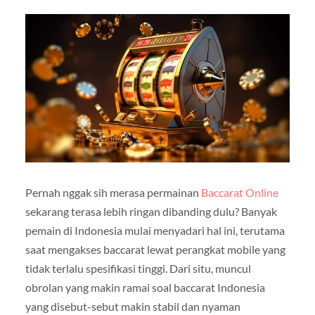
Pernah nggak sih merasa permainan
Baccarat Online
sekarang terasa lebih ringan dibanding dulu? Banyak
pemain di Indonesia mulai menyadari hal ini, terutama
saat mengakses baccarat lewat perangkat mobile yang
tidak terlalu spesifikasi tinggi. Dari situ, muncul
obrolan yang makin ramai soal baccarat Indonesia
yang disebut-sebut makin stabil dan nyaman