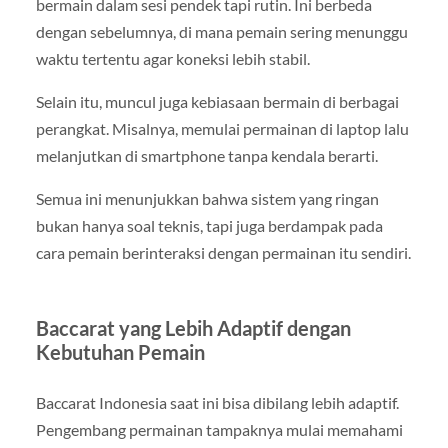
bermain dalam sesi pendek tapi rutin. Ini berbeda
dengan sebelumnya, di mana pemain sering menunggu
waktu tertentu agar koneksi lebih stabil.
Selain itu, muncul juga kebiasaan bermain di berbagai
perangkat. Misalnya, memulai permainan di laptop lalu
melanjutkan di smartphone tanpa kendala berarti.
Semua ini menunjukkan bahwa sistem yang ringan
bukan hanya soal teknis, tapi juga berdampak pada
cara pemain berinteraksi dengan permainan itu sendiri.
Baccarat yang Lebih Adaptif dengan
Kebutuhan Pemain
Baccarat Indonesia saat ini bisa dibilang lebih adaptif.
Pengembang permainan tampaknya mulai memahami