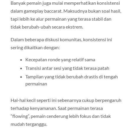
Banyak pemain juga mulai memperhatikan konsistensi
dalam gameplay baccarat. Maksudnya bukan soal hasil,
tapi lebih ke alur permainan yang terasa stabil dan
tidak berubah-ubah secara ekstrem.
Dalam beberapa diskusi komunitas, konsistensi ini
sering dikaitkan dengan:
Kecepatan ronde yang relatif sama
Transisi antar sesi yang tidak terasa patah
Tampilan yang tidak berubah drastis di tengah
permainan
Hal-hal kecil seperti ini sebenarnya cukup berpengaruh
terhadap kenyamanan. Saat permainan terasa
“flowing”, pemain cenderung lebih fokus dan tidak
mudah terganggu.