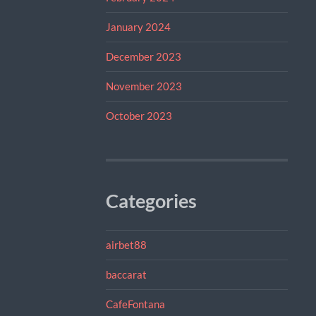
January 2024
December 2023
November 2023
October 2023
Categories
airbet88
baccarat
CafeFontana