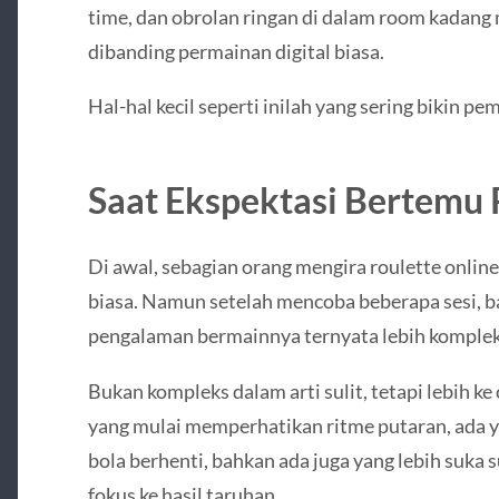
time, dan obrolan ringan di dalam room kadang
dibanding permainan digital biasa.
Hal-hal kecil seperti inilah yang sering bikin p
Saat Ekspektasi Bertemu 
Di awal, sebagian orang mengira roulette onli
biasa. Namun setelah mencoba beberapa sesi, 
pengalaman bermainnya ternyata lebih komplek
Bukan kompleks dalam arti sulit, tetapi lebih k
yang mulai memperhatikan ritme putaran, ada 
bola berhenti, bahkan ada juga yang lebih suka 
fokus ke hasil taruhan.