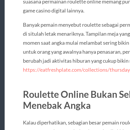
suasana permainan roulette online memang pun
game casino digital lainnya.
Banyak pemain menyebut roulette sebagai perm
di situlah letak menariknya. Tampilan meja yang 
momen saat angka mulai melambat sering bikin 
untuk orang yang awalnya hanya penasaran, pen
berubah jadi aktivitas hiburan yang cukup bik
https://eatfreshplate.com/collections/thursday
Roulette Online Bukan Se
Menebak Angka
Kalau diperhatikan, sebagian besar pemain rou