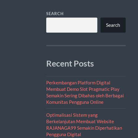
SEARCH
Search
Recent Posts
Perkembangan Platform Digital
Membuat Demo Slot Pragmatic Play
Semakin Sering Dibahas oleh Berbagai
Komunitas Pengguna Online
Optimalisasi Sistem yang
Berkelanjutan Membuat Website
RAJANAGA99 Semakin Diperhatikan
Pengguna Digital