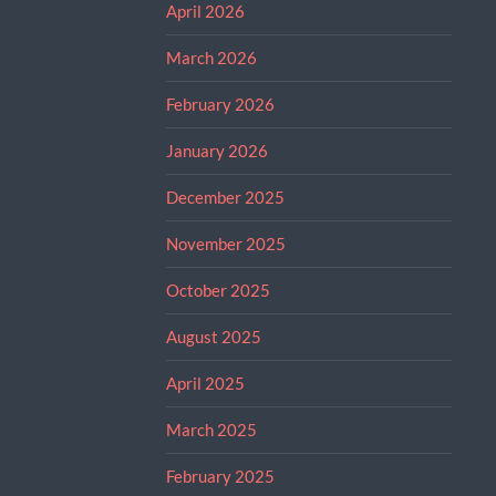
April 2026
March 2026
February 2026
January 2026
December 2025
November 2025
October 2025
August 2025
April 2025
March 2025
February 2025