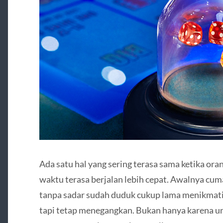
Ada satu hal yang sering terasa sama ketika or
waktu terasa berjalan lebih cepat. Awalnya cuma
tanpa sadar sudah duduk cukup lama menikmati 
tapi tetap menegangkan. Bukan hanya karena un