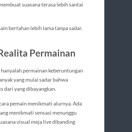
 membuat suasana terasa lebih santai
emain bertahan lebih lama tanpa sadar.
Realita Permainan
ne hanyalah permainan keberuntungan
banyak yang mulai sadar bahwa
s dari yang dibayangkan.
e cara pemain menikmati alurnya. Ada
yang menikmati sensasi menunggu
suasana visual meja live dibanding