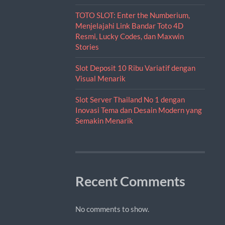
TOTO SLOT: Enter the Numberium,
Menjelajahi Link Bandar Toto 4D
Resmi, Lucky Codes, dan Maxwin
Stories
Slot Deposit 10 Ribu Variatif dengan
Visual Menarik
Slot Server Thailand No 1 dengan
Inovasi Tema dan Desain Modern yang
Semakin Menarik
Recent Comments
No comments to show.