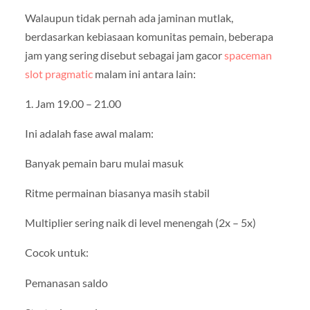
Walaupun tidak pernah ada jaminan mutlak,
berdasarkan kebiasaan komunitas pemain, beberapa
jam yang sering disebut sebagai jam gacor
spaceman
slot pragmatic
malam ini antara lain:
1. Jam 19.00 – 21.00
Ini adalah fase awal malam:
Banyak pemain baru mulai masuk
Ritme permainan biasanya masih stabil
Multiplier sering naik di level menengah (2x – 5x)
Cocok untuk:
Pemanasan saldo