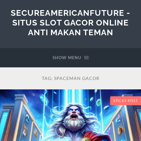
SECUREAMERICANFUTURE -
SITUS SLOT GACOR ONLINE
ANTI MAKAN TEMAN
SHOW MENU
TAG:
SPACEMAN GACOR
STICKY POST