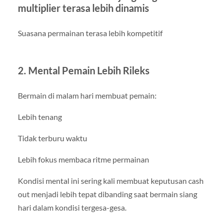
multiplier terasa lebih dinamis
Suasana permainan terasa lebih kompetitif
2. Mental Pemain Lebih Rileks
Bermain di malam hari membuat pemain:
Lebih tenang
Tidak terburu waktu
Lebih fokus membaca ritme permainan
Kondisi mental ini sering kali membuat keputusan cash
out menjadi lebih tepat dibanding saat bermain siang
hari dalam kondisi tergesa-gesa.