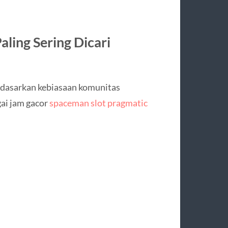
ling Sering Dicari
rdasarkan kebiasaan komunitas
gai jam gacor
spaceman slot pragmatic