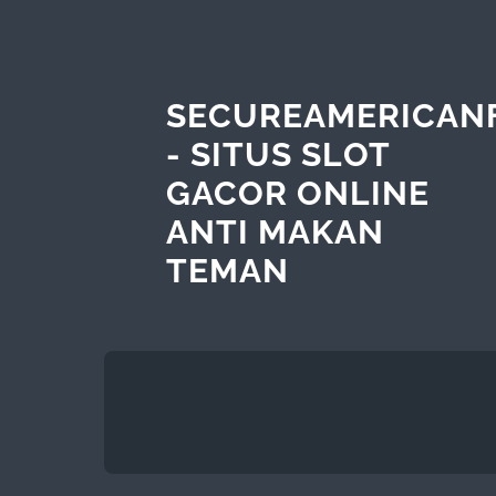
SECUREAMERICAN
- SITUS SLOT
GACOR ONLINE
ANTI MAKAN
TEMAN