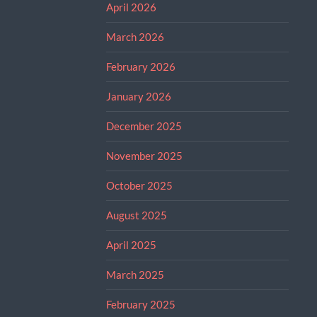
April 2026
March 2026
February 2026
January 2026
December 2025
November 2025
October 2025
August 2025
April 2025
March 2025
February 2025