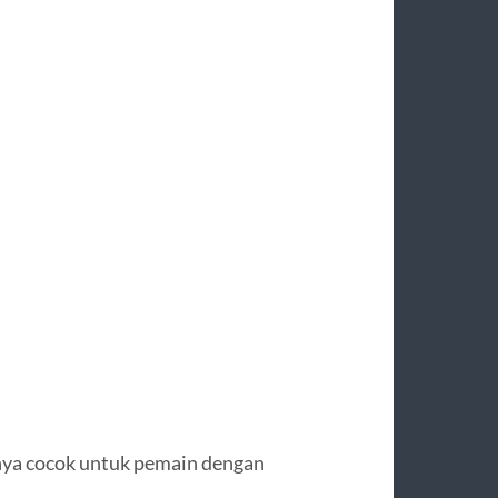
hanya cocok untuk pemain dengan