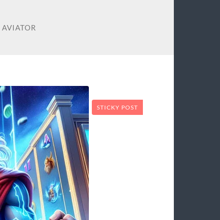
 AVIATOR
STICKY POST