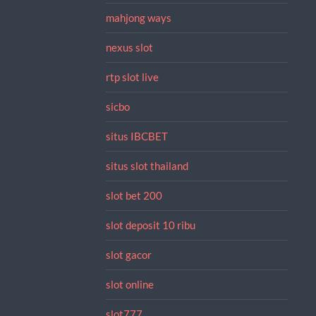
mahjong ways
nexus slot
rtp slot live
sicbo
situs IBCBET
situs slot thailand
slot bet 200
slot deposit 10 ribu
slot gacor
slot online
slot777