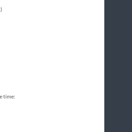
)
e time: