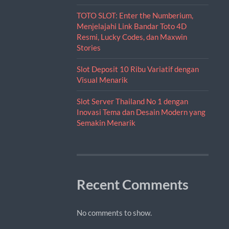
TOTO SLOT: Enter the Numberium,
Menjelajahi Link Bandar Toto 4D
Resmi, Lucky Codes, dan Maxwin
Stories
Slot Deposit 10 Ribu Variatif dengan
Visual Menarik
Slot Server Thailand No 1 dengan
Inovasi Tema dan Desain Modern yang
Semakin Menarik
Recent Comments
No comments to show.