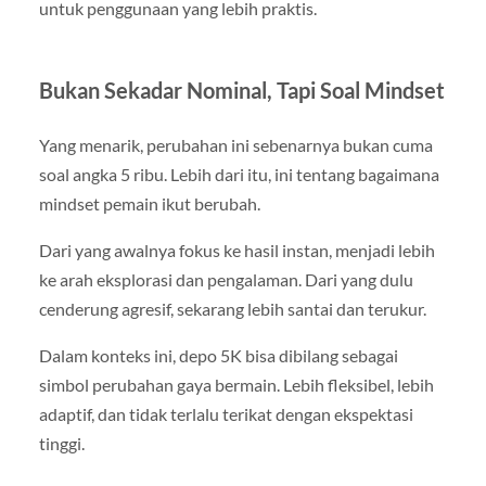
untuk penggunaan yang lebih praktis.
Bukan Sekadar Nominal, Tapi Soal Mindset
Yang menarik, perubahan ini sebenarnya bukan cuma
soal angka 5 ribu. Lebih dari itu, ini tentang bagaimana
mindset pemain ikut berubah.
Dari yang awalnya fokus ke hasil instan, menjadi lebih
ke arah eksplorasi dan pengalaman. Dari yang dulu
cenderung agresif, sekarang lebih santai dan terukur.
Dalam konteks ini, depo 5K bisa dibilang sebagai
simbol perubahan gaya bermain. Lebih fleksibel, lebih
adaptif, dan tidak terlalu terikat dengan ekspektasi
tinggi.