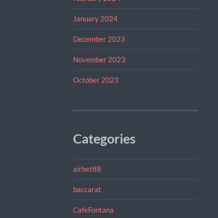
January 2024
December 2023
November 2023
October 2023
Categories
airbet88
baccarat
CafeFontana