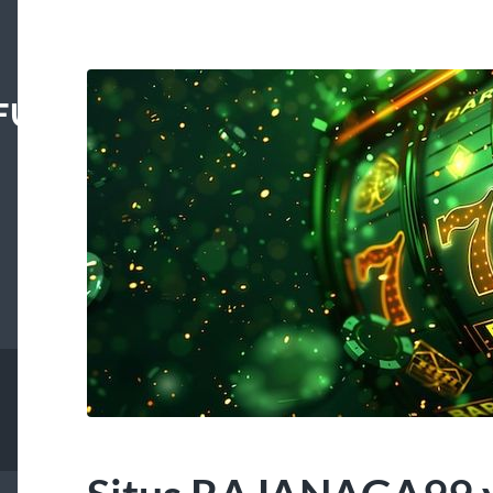
FUTURE