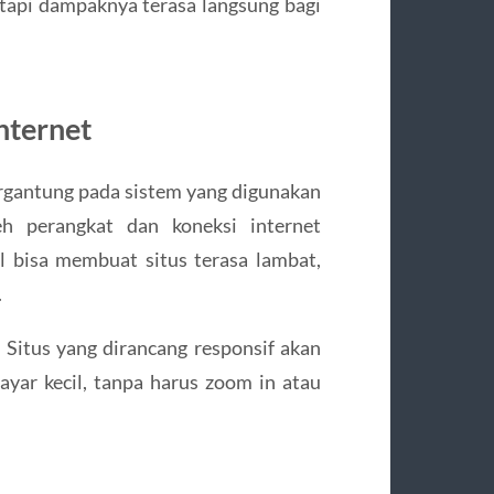
, tapi dampaknya terasa langsung bagi
nternet
ergantung pada sistem yang digunakan
leh perangkat dan koneksi internet
il bisa membuat situs terasa lambat,
.
 Situs yang dirancang responsif akan
ayar kecil, tanpa harus zoom in atau