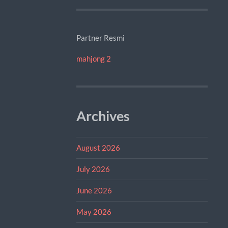
Partner Resmi
mahjong 2
Archives
August 2026
July 2026
June 2026
May 2026