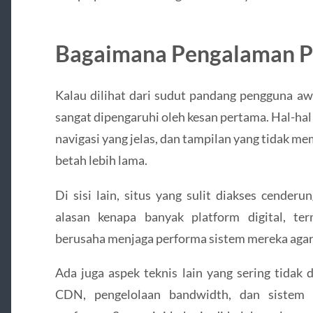
Bagaimana Pengalaman P
Kalau dilihat dari sudut pandang pengguna a
sangat dipengaruhi oleh kesan pertama. Hal-hal
navigasi yang jelas, dan tampilan yang tidak
betah lebih lama.
Di sisi lain, situs yang sulit diakses cenderu
alasan kenapa banyak platform digital, t
berusaha menjaga performa sistem mereka agar 
Ada juga aspek teknis lain yang sering tidak 
CDN, pengelolaan bandwidth, dan sistem