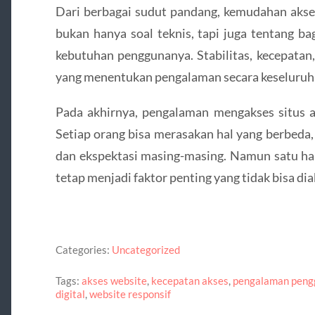
Dari berbagai sudut pandang, kemudahan aks
bukan hanya soal teknis, tapi juga tentang 
kebutuhan penggunanya. Stabilitas, kecepata
yang menentukan pengalaman secara keseluruh
Pada akhirnya, pengalaman mengakses situs a
Setiap orang bisa merasakan hal yang berbeda,
dan ekspektasi masing-masing. Namun satu ha
tetap menjadi faktor penting yang tidak bisa di
Categories:
Uncategorized
Tags:
akses website
,
kecepatan akses
,
pengalaman peng
digital
,
website responsif