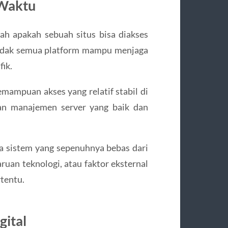
 Waktu
lah apakah sebuah situs bisa diakses
 tidak semua platform mampu menjaga
fik.
ampuan akses yang relatif stabil di
gan manajemen server yang baik dan
a sistem yang sepenuhnya bebas dari
uan teknologi, atau faktor eksternal
tentu.
gital