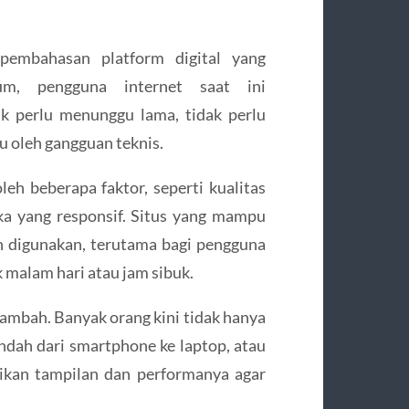
embahasan platform digital yang
um, pengguna internet saat ini
k perlu menunggu lama, tidak perlu
gu oleh gangguan teknis.
eh beberapa faktor, seperti kualitas
uka yang responsif. Situs yang mampu
n digunakan, terutama bagi pengguna
malam hari atau jam sibuk.
i tambah. Banyak orang kini tidak hanya
dah dari smartphone ke laptop, atau
aikan tampilan dan performanya agar