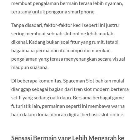
membuat pengalaman bermain terasa lebih nyaman,
terutama untuk pengguna smartphone.
Tanpa disadari, faktor-faktor kecil seperti ini justru
sering membuat sebuah slot online lebih mudah
dikenal. Kadang bukan soal fitur yang rumit, tetapi
bagaimana permainan itu mampu memberikan
pengalaman yang terasa menyenangkan secara visual
maupun suasana.
Di beberapa komunitas, Spaceman Slot bahkan mulai
dianggap sebagai bagian dari tren slot modern bertema
sci-fi yang sedang naik daun. Bersama berbagai game
futuristik lain, permainan seperti ini membawa warna
baru dalam dunia hiburan digital berbasis slot online.
Sensasi Bermain yang Lebih Mengarah ke