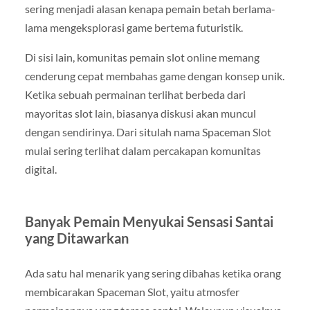
sering menjadi alasan kenapa pemain betah berlama-
lama mengeksplorasi game bertema futuristik.
Di sisi lain, komunitas pemain slot online memang
cenderung cepat membahas game dengan konsep unik.
Ketika sebuah permainan terlihat berbeda dari
mayoritas slot lain, biasanya diskusi akan muncul
dengan sendirinya. Dari situlah nama Spaceman Slot
mulai sering terlihat dalam percakapan komunitas
digital.
Banyak Pemain Menyukai Sensasi Santai
yang Ditawarkan
Ada satu hal menarik yang sering dibahas ketika orang
membicarakan Spaceman Slot, yaitu atmosfer