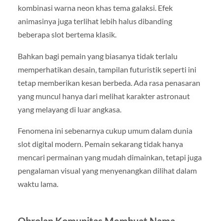
kombinasi warna neon khas tema galaksi. Efek
animasinya juga terlihat lebih halus dibanding
beberapa slot bertema klasik.
Bahkan bagi pemain yang biasanya tidak terlalu
memperhatikan desain, tampilan futuristik seperti ini
tetap memberikan kesan berbeda. Ada rasa penasaran
yang muncul hanya dari melihat karakter astronaut
yang melayang di luar angkasa.
Fenomena ini sebenarnya cukup umum dalam dunia
slot digital modern. Pemain sekarang tidak hanya
mencari permainan yang mudah dimainkan, tetapi juga
pengalaman visual yang menyenangkan dilihat dalam
waktu lama.
Obrolan Komunitas Membuat Nama