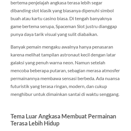
bertema penjelajah angkasa terasa lebih segar
dibanding slot klasik yang biasanya dipenuhi simbol
buah atau kartu casino biasa. Di tengah banyaknya
game bertema serupa, Spaceman Slot justru dianggap
punya daya tarik visual yang sulit diabaikan.
Banyak pemain mengaku awalnya hanya penasaran
karena melihat tampilan astronaut kecil dengan latar
galaksi yang penuh warna neon. Namun setelah
mencoba beberapa putaran, sebagian merasa atmosfer
permainannya membawa sensasi berbeda. Ada nuansa
futuristik yang terasa ringan, modern, dan cukup
menghibur untuk dimainkan santai di waktu senggang.
Tema Luar Angkasa Membuat Permainan
Terasa Lebih Hidup