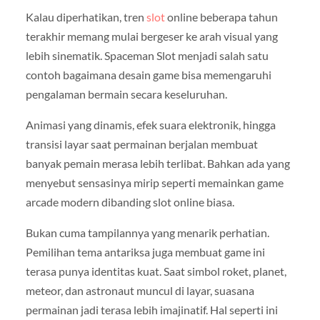
Kalau diperhatikan, tren
slot
online beberapa tahun
terakhir memang mulai bergeser ke arah visual yang
lebih sinematik. Spaceman Slot menjadi salah satu
contoh bagaimana desain game bisa memengaruhi
pengalaman bermain secara keseluruhan.
Animasi yang dinamis, efek suara elektronik, hingga
transisi layar saat permainan berjalan membuat
banyak pemain merasa lebih terlibat. Bahkan ada yang
menyebut sensasinya mirip seperti memainkan game
arcade modern dibanding slot online biasa.
Bukan cuma tampilannya yang menarik perhatian.
Pemilihan tema antariksa juga membuat game ini
terasa punya identitas kuat. Saat simbol roket, planet,
meteor, dan astronaut muncul di layar, suasana
permainan jadi terasa lebih imajinatif. Hal seperti ini